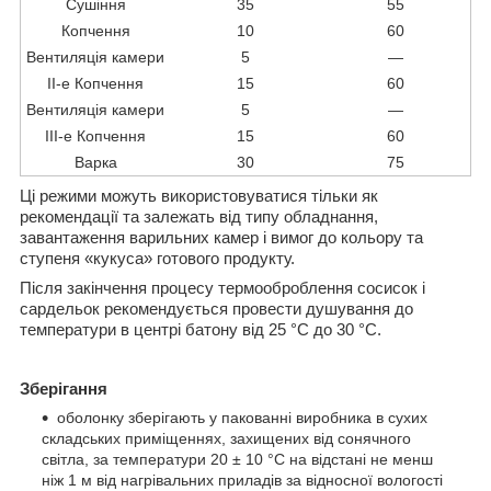
Сушіння
35
55
Копчення
10
60
Вентиляція камери
5
—
ІІ-е Копчення
15
60
Вентиляція камери
5
—
ІІІ-е Копчення
15
60
Варка
30
75
Ці режими можуть використовуватися тільки як
рекомендації та залежать від типу обладнання,
завантаження варильних камер і вимог до кольору та
ступеня «кукуса» готового продукту.
Після закінчення процесу термооброблення сосисок і
сардельок рекомендується провести душування до
температури в центрі батону від 25 °C до 30 °C.
Зберігання
оболонку зберігають у пакованні виробника в сухих
складських приміщеннях, захищених від сонячного
світла, за температури 20 ± 10 °C на відстані не менш
ніж 1 м від нагрівальних приладів за відносної вологості