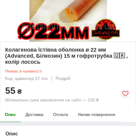
Колагенова їстівна оболонка ø 22 мм
(Advanced, Білкозин) 15 м гофротрубка 🇺🇦 ,
колір лосось
Немає в наявності
Код: адвансед 22 лос
Роздріб
55
₴
Мінімальна сума замовлення на сайті — 100 ₴
Опис
Доставка
Оплата
Умови повернення
Опис