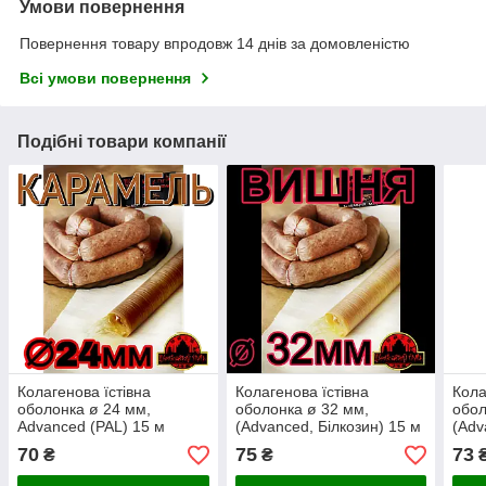
Умови повернення
Повернення товару впродовж 14 днів за домовленістю
Всі умови повернення
Подібні товари компанії
Колагенова їстівна
Колагенова їстівна
Кола
оболонка ø 24 мм,
оболонка ø 32 мм,
обол
Advanced (PAL) 15 м
(Advanced, Білкозин) 15 м
(Adv
гофротрубка із закритим
гофротрубка 🇺🇦 , колір
гофр
70
75
73
₴
₴
кінцем 🇺🇦 , колір
вишня
кар
карамель