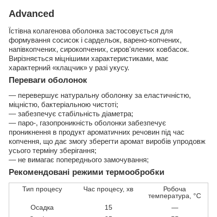
Advanced
Їстівна колагенова оболонка застосовується для
формування сосисок і сардельок, варено-копчених,
напівкопчених, сирокопчених, сиров'ялених ковбасок.
Вирізняється міцнішими характеристиками, має
характерний «клацчик» у разі укусу.
Переваги оболонок
— перевершує натуральну оболонку за еластичністю,
міцністю, бактеріальною чистоті;
— забезпечує стабільність діаметра;
— паро-, газопроникність оболонки забезпечує
проникнення в продукт ароматичних речовин під час
копчення, що дає змогу зберегти аромат виробів упродовж
усього терміну зберігання;
— не вимагає попереднього замочування;
Рекомендовані режими термообробки
Тип процесу
Час процесу, хв
Робоча
температура, °С
Осадка
15
—