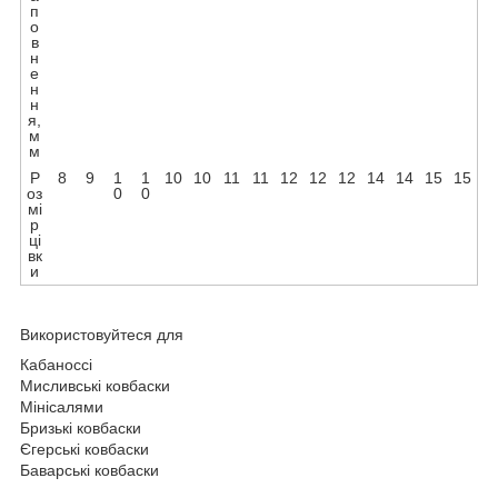
п
о
в
н
е
н
н
я,
м
м
Р
8
9
1
1
10
10
11
11
12
12
12
14
14
15
15
оз
0
0
мі
р
ці
вк
и
Використовуйтеся для
Кабаноссі
Мисливські ковбаски
Мінісалями
Бризькі ковбаски
Єгерські ковбаски
Баварські ковбаски