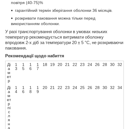
повітря (40-75)%
гарантійний термін зберігання оболонки 36 місяців.
розкривати паковання можна тільки перед
використанням оболонки.
У разі транспортування оболонки в умовах низьких
температур рекомендується витримати оболонку
впродовж 2-х діб за температури 20 ± 5 °C, не розкриваючи
паковання.
Рекомендації щодо набиття
Ді
1
1
1
1
18
19
20
21
22
23
24
26
28
30
32
а
3
5
6
7
м
ет
р
Ді
1
1
1
1
20
21
22
23
24
25
26
28
30
32
34
а
4
6
8
9
м
ет
р
пі
с
л
я
н
а