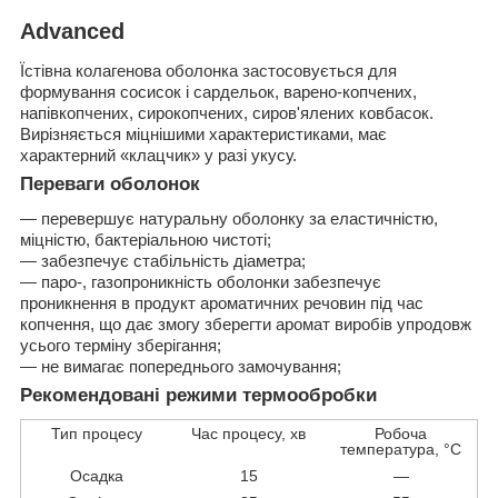
Advanced
Їстівна колагенова оболонка застосовується для
формування сосисок і сардельок, варено-копчених,
напівкопчених, сирокопчених, сиров'ялених ковбасок.
Вирізняється міцнішими характеристиками, має
характерний «клацчик» у разі укусу.
Переваги оболонок
— перевершує натуральну оболонку за еластичністю,
міцністю, бактеріальною чистоті;
— забезпечує стабільність діаметра;
— паро-, газопроникність оболонки забезпечує
проникнення в продукт ароматичних речовин під час
копчення, що дає змогу зберегти аромат виробів упродовж
усього терміну зберігання;
— не вимагає попереднього замочування;
Рекомендовані режими термообробки
Тип процесу
Час процесу, хв
Робоча
температура, °С
Осадка
15
—