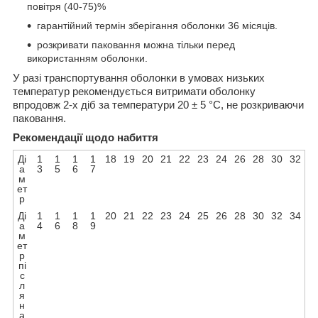
повітря (40-75)%
гарантійний термін зберігання оболонки 36 місяців.
розкривати паковання можна тільки перед
використанням оболонки.
У разі транспортування оболонки в умовах низьких
температур рекомендується витримати оболонку
впродовж 2-х діб за температури 20 ± 5 °C, не розкриваючи
паковання.
Рекомендації щодо набиття
Ді
1
1
1
1
18
19
20
21
22
23
24
26
28
30
32
а
3
5
6
7
м
ет
р
Ді
1
1
1
1
20
21
22
23
24
25
26
28
30
32
34
а
4
6
8
9
м
ет
р
пі
с
л
я
н
а