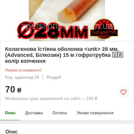
Колагенова їстівна оболонка <unk> 28 мм,
(Advanced, Білкозин) 15 м гофротрубка 🇺🇦
колір копчення
Немає в наявності
Код: адвансед 28
Роздріб
70
₴
Мінімальна сума замовлення на сайті — 100 ₴
Опис
Доставка
Оплата
Умови повернення
Опис