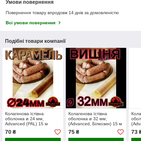
Умови повернення
Повернення товару впродовж 14 днів за домовленістю
Всі умови повернення
Подібні товари компанії
Колагенова їстівна
Колагенова їстівна
Кола
оболонка ø 24 мм,
оболонка ø 32 мм,
обол
Advanced (PAL) 15 м
(Advanced, Білкозин) 15 м
(Adv
гофротрубка із закритим
гофротрубка 🇺🇦 , колір
гофр
70
75
73
₴
₴
кінцем 🇺🇦 , колір
вишня
кар
карамель