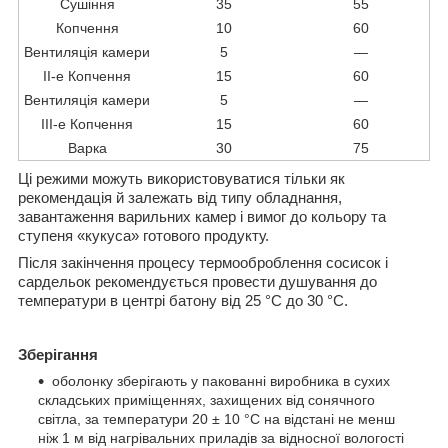
Сушіння
35
55
Копчення
10
60
Вентиляція камери
5
—
ІІ-е Копчення
15
60
Вентиляція камери
5
—
ІІІ-е Копчення
15
60
Варка
30
75
Ці режими можуть використовуватися тільки як
рекомендація й залежать від типу обладнання,
завантаження варильних камер і вимог до кольору та
ступеня «кукуса» готового продукту.
Після закінчення процесу термооброблення сосисок і
сардельок рекомендується провести душування до
температури в центрі батону від 25 °C до 30 °C.
Зберігання
оболонку зберігають у пакованні виробника в сухих
складських приміщеннях, захищених від сонячного
світла, за температури 20 ± 10 °C на відстані не менш
ніж 1 м від нагрівальних приладів за відносної вологості