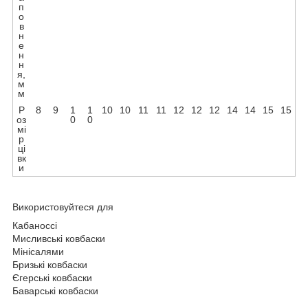
п
о
в
н
е
н
н
я,
м
м
Р
8
9
1
1
10
10
11
11
12
12
12
14
14
15
15
оз
0
0
мі
р
ці
вк
и
Використовуйтеся для
Кабаноссі
Мисливські ковбаски
Мінісалями
Бризькі ковбаски
Єгерські ковбаски
Баварські ковбаски