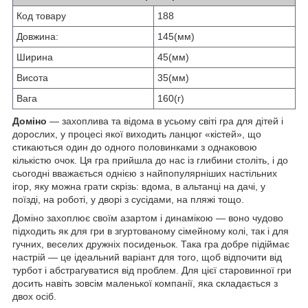
Код товару
188
Довжина:
145(мм)
Ширина
45(мм)
Висота
35(мм)
Вага
160(г)
Доміно
— захоплива та відома в усьому світі гра для дітей і
дорослих, у процесі якої виходить ланцюг «кістей», що
стикаються один до одного половинками з однаковою
кількістю очок. Ця гра прийшла до нас із глибини століть, і до
сьогодні вважається однією з найпопулярніших настільних
ігор, яку можна грати скрізь: вдома, в альтанці на дачі, у
поїзді, на роботі, у дворі з сусідами, на пляжі тощо.
Доміно захоплює своїм азартом і динамікою — воно чудово
підходить як для гри в згуртованому сімейному колі, так і для
гучних, веселих дружніх посиденьок. Така гра добре підіймає
настрій — це ідеальний варіант для того, щоб відпочити від
турбот і абстрагуватися від проблем. Для цієї старовинної гри
досить навіть зовсім маленької компанії, яка складається з
двох осіб.