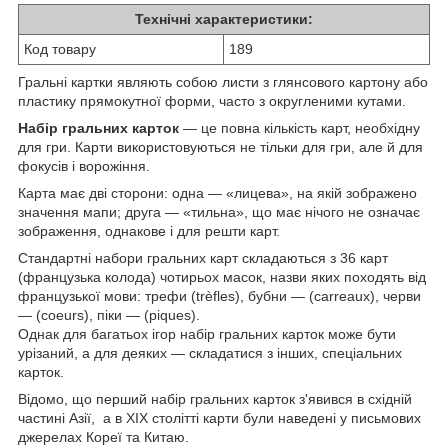
Технічні характеристики:
Код товару
189
Гральні картки являють собою листи з глянсового картону або
пластику прямокутної форми, часто з округленими кутами.
Набір гральних карток
— це повна кількість карт, необхідну
для гри. Карти використовуються не тільки для гри, але й для
фокусів і ворожіння.
Карта має дві сторони: одна — «лицева», на якій зображено
значення мапи; друга — «тильна», що має нічого не означає
зображення, однакове і для решти карт.
Стандартні набори гральних карт складаються з 36 карт
(французька колода) чотирьох масок, назви яких походять від
французької мови: трефи (trèfles), бубни — (carreaux), черви
— (coeurs), піки — (piques).
Однак для багатьох ігор набір гральних карток може бути
урізаний, а для деяких — складатися з інших, спеціальних
карток.
Відомо, що перший набір гральних карток з'явився в східній
частині Азії, а в XIX столітті карти були наведені у письмових
джерелах Кореї та Китаю.