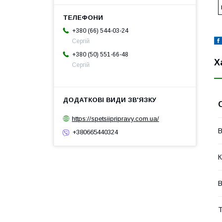
+380 (66) 544-03-24
Сергій
+380 (50) 551-66-48
Х
Сергій
https://spetsiipripravy.com.ua/
В
+380665440324
К
В
Т