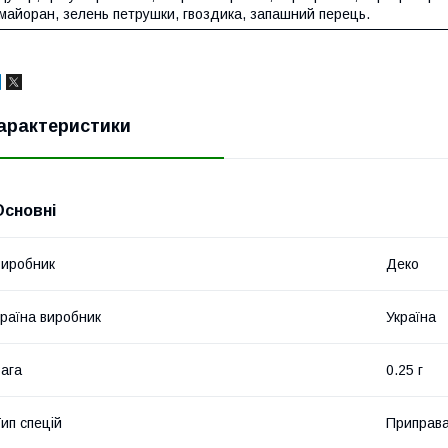
майоран, зелень петрушки, гвоздика, запашний перець.
арактеристики
Основні
иробник
Деко
раїна виробник
Україна
ага
0.25 г
ип спецій
Приправа