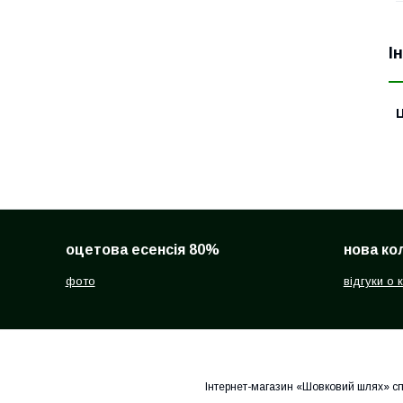
І
Ц
оцетова есенсія 80%
нова ко
фото
відгуки о 