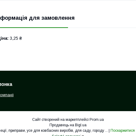
нформація для замовлення
іна:
3,25 ₴
лонка
компаніі
Сайт створений на маркетплейсі
Prom.ua
Продавець на Bigl.ua
Інтернет-магазин «Шовковий шлях» спеції, приправи, усе для ковбасних виробів, для саду, городу ... |
Поскаржитися 