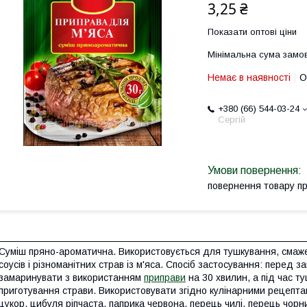
3,25 ₴
Показати оптові ціни
Мінімальна сума замов
Немає в наявності
О
+380 (66) 544-03-24
Сергій
повернення товару п
Суміш пряно-ароматична. Використовується для тушкування, смаже
соусів і різноманітних страв із м'яса. Спосіб застосування: перед з
замаринувати з використанням
приправи
на 30 хвилин, а під час 
приготування страви. Використовувати згідно кулінарними рецептам
цукор, цибуля ріпчаста, паприка червона, перець чилі, перець чорни