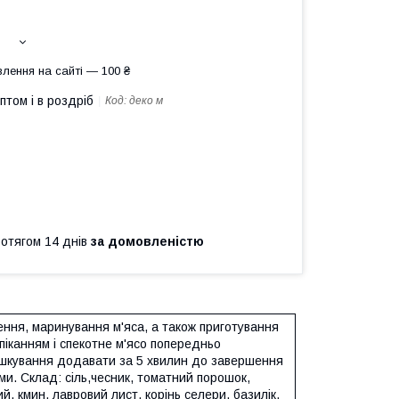
лення на сайті — 100 ₴
птом і в роздріб
Код:
деко м
ротягом 14 днів
за домовленістю
ння, маринування м'яса, а також приготування
апіканням і спекотне м'ясо попередньо
тушкування додавати за 5 хвилин до завершення
и. Склад: сіль,чесник, томатний порошок,
й, кмин, лавровий лист, корінь селери, базилік,