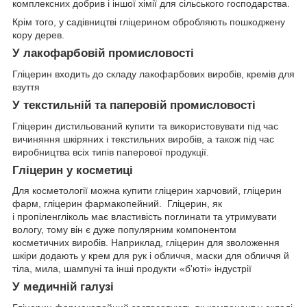
комплексних добрив і іншої хімії для сільського господарства.
Крім того, у садівництві гліцерином обробляють пошкоджену
кору дерев.
У лакофарбовій промисловості
Гліцерин входить до складу лакофарбових виробів, кремів для
взуття
У текстильній та паперовій промисловості
Гліцерин дистильований купити та використовувати під час
вичиняння шкіряних і текстильних виробів, а також під час
виробництва всіх типів паперової продукції.
Гліцерин у косметиці
Для косметології можна купити гліцерин харчовий, гліцерин
фарм, гліцерин фармакопейний. Гліцерин, як
і
пропіленгліколь
має властивість поглинати та утримувати
вологу, тому він є дуже популярним компонентом
косметичних виробів. Наприклад, гліцерин для зволоження
шкіри додають у крем для рук і обличчя, маски для обличчя й
тіла, мила, шампуні та інші продукти «б'юті» індустрії
У медичній галузі