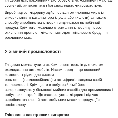
Гліцерин фармакопейний застосовують як компонент у складі
суспензій, антисептиків і багатьох інших лікарських груп.
Виробництво гліцерину здійснюється омиленням жирів із
використанням каталізатора (лусла або кислоти) за такого
способу виробництва гліцерин виділяється як побічний
продукт. Крім того, можливе отримання гліцерину через
окиснення
пропіленгліколю
і методом гліколевого бродіння
рослинних мас.
У хімічній промисловості
Гліцерин можна купити як Компонент тосолів для систем
охолодження автомобілів. Насамперед — це основний
компонент рідин для систем
опалення (теплоносійників) и антифризів, завдяки своїй
теплоємності. Крім цього в побутовій хімії його
використовують у більшості мийних засобів для промислових і
побутових потреб. Ще застосовують гліцерин і під час
виробництва клею й автомобільних мастил, продукції з
поліетилену
Гліцерин
в
електронних
сигаретах