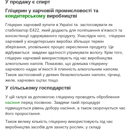
У продажу є спирт
Гліцерин у харчовій промисловості та
кондитерському
виробництві
Гліцерин харчовий купити в Україні та застосовувати як
стабілізатор Е422, який додають для поліпшення в'язкості та
консистенції одержуваного продукту. Унаслідок чого, гліцерин
харчовий у кондитерських виробах збільшує термін
зберігання, уповільнює процес окреслення продукту. Це
відбувається завдяки здатності утримувати вологу. Крім того,
гліцерин харчовий використовують під час виробництва
алкогольних напоїв. Показово, що домішка гліцерину
харчового надає м'якості й плинність алкогольним напоям.
Також застосовний у деяких безалкогольних напоях, гірчиці,
желе, харчових оцтах тощо.
У сільському господарстві
У цій галузі за допомогою гліцерину проводять оброблення
насіння
перед посівною. Завдяки такій процедурі
підвищується рівень добору насіння, а також скорочується час
його проростання.
Також велику кількість гліцерину використовують під час
виробництва засобів для захисту рослин, у складі