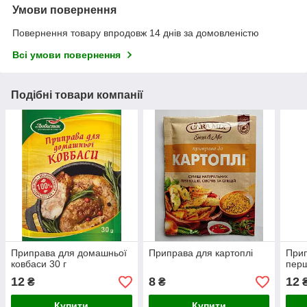
Умови повернення
Повернення товару впродовж 14 днів за домовленістю
Всі умови повернення
Подібні товари компанії
Приправа для домашньої
Приправа для картоплі
Прип
ковбаси 30 г
перш
12
8
12
₴
₴
Купити
Купити