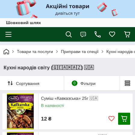
Шовковий шлях
Товари та послуги
Приправи та спеції
Кухні народів 
Кухні народів світу (🇬🇪🇦🇲🇦🇿) 🇺🇦
Сортування
0
Фільтри
Суміш «Кавказська» 25г 🇺🇦
В наявності
12
₴